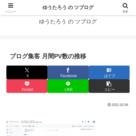
カリフォルニアMBA卒40代がMBA・キャリアとEコマースについて発信
ゆうたろう の ツブログ
メニュー
検索
ゆうたろう の ツブログ
ブログ集客 月間PV数の推移
X
Facebook
はてブ
Pocket
LINE
コピー
2021.02.06