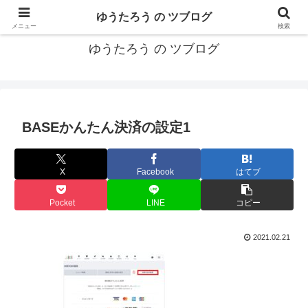
カリフォルニアMBA卒40代がMBA・キャリアとEコマースについて発信
ゆうたろう の ツブログ
メニュー
検索
ゆうたろう の ツブログ
BASEかんたん決済の設定1
X
Facebook
はてブ
Pocket
LINE
コピー
2021.02.21